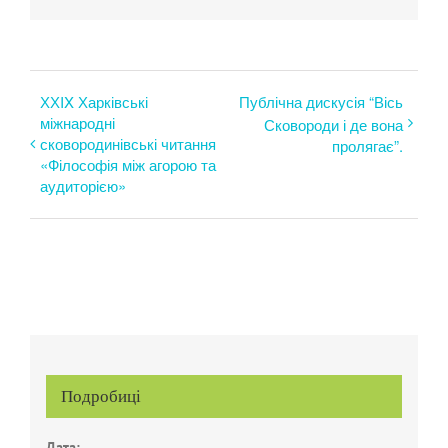
ХХIX Харківські
Публічна дискусія “Вісь
міжнародні
Сковороди і де вона
сковородинівські читання
пролягає”.
«Філософія між агорою та
аудиторією»
Подробиці
Дата: