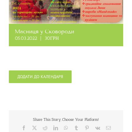
Масниця у Сковороди
05.03.2022
|
30ГРН
ДОДАТИ ДО КАЛЕНДАРЯ
Share This Story, Choose Your Platform!
Facebook
X
Reddit
LinkedIn
WhatsApp
Tumblr
Pinterest
Vk
Email